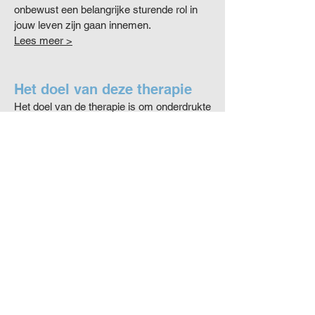
onbewust een belangrijke sturende rol in
jouw leven zijn gaan innemen.
Lees meer >
Het doel van deze therapie
Het doel van de therapie is om onderdrukte
emoties, verstrikkingen, verkeerde
overtuigingen of veroordelingen t.o.v. jezelf
vrij te maken, hiertoe is het lichaam een
zeer betrouwbaar, soms confronterend,
maar altijd een concreet en toetsbaar
'instrument'. Het lichaam liegt niet.
Lees meer >
ADRES
Praktijk voor Lichaamsgerichte
Psychotherapie en Spirituele